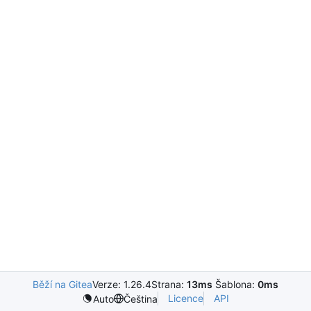
Běží na Gitea
Verze: 1.26.4
Strana:
13ms
Šablona:
0ms
Licence
API
Auto
Čeština