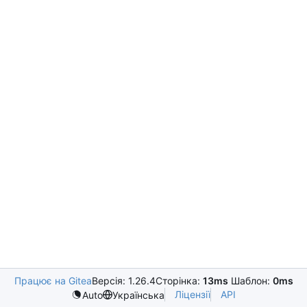
Працює на Gitea
Версія: 1.26.4
Сторінка:
13ms
Шаблон:
0ms
Ліцензії
API
Auto
Українська